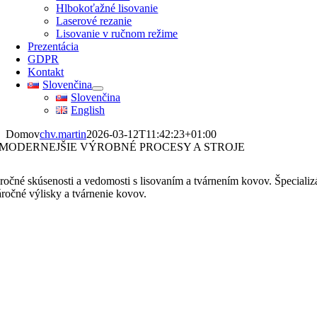
Hlbokoťažné lisovanie
Laserové rezanie
Lisovanie v ručnom režime
Prezentácia
GDPR
Kontakt
Slovenčina
Slovenčina
English
Domov
chv.martin
2026-03-12T11:42:23+01:00
MODERNEJŠIE VÝROBNÉ PROCESY A STROJE
ročné skúsenosti a vedomosti s lisovaním a tvárnením kovov. Špecializ
áročné výlisky a tvárnenie kovov.